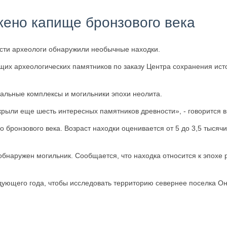
жено капище бронзового века
асти археологи обнаружили необычные находки.
их археологических памятников по заказу Центра сохранения исто
уальные комплексы и могильники эпохи неолита.
крыли еще шесть интересных памятников древности», - говорится 
бронзового века. Возраст находки оценивается от 5 до 3,5 тысячи
обнаружен могильник. Сообщается, что находка относится к эпохе 
ующего года, чтобы исследовать территорию севернее поселка Он