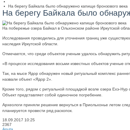
На берегу Байкала было обнаружено капище бронзового века
На берегу Байкала было обнару
На побережье озера Байкал в Ольхонском районе Иркутской обл
Исследования проводились для уточнения границ уже существующ
наследия Иркутской области.
Отмечается, что среди объектов ученым удалось обнаружить рит
«В процессе исследования восьми известных объектов ученые от
Так, на мысе Ядор обнаружен новый ритуальный комплекс раннего 
назвали объект «Ядор 2».
Кроме того, рядом с ритуальной площадкой возле озера Ехэ-Нур 
Объект представляет собой одиночное погребение.
Археологи приняли решение вернуться в Приольхонье летом след
планируется провести ряд раскопок.
18.09.2017
10:25
2367
Anuta